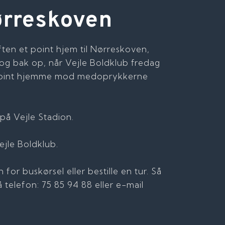
ørreskoven
ften et point hjem til Nørreskoven,
og bak op, når Vejle Boldklub fredag
re point hjemme mod medoprykkerne
på Vejle Stadion.
Vejle Boldklub.
 for buskørsel eller bestille en tur. Så
å telefon: 75 85 94 88 eller e-mail