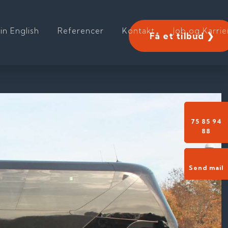
 in English
Referencer
Kontakt
Job og Karrie
Få et tilbud ❯
75 85 94
88​
Send mail