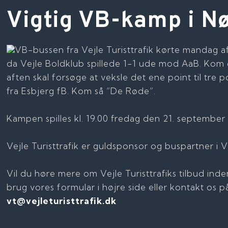
Vigtig VB-kamp i N
VB-bussen fra Vejle Turisttrafik kørte mandag a
da Vejle Boldklub spillede 1-1 ude mod AaB. Kom 
aften skal forsøge at veksle det ene point til t
fra Esbjerg fB. Kom så ”De Røde”.
Kampen spilles kl. 19.00 fredag den 21. september 
​Vejle Turisttrafik er guldsponsor og buspartner i 
Vil du høre mere om Vejle Turisttrafiks tilbud inden
brug vores formular i højre side eller kontakt os p
vt@vejleturisttrafik.dk