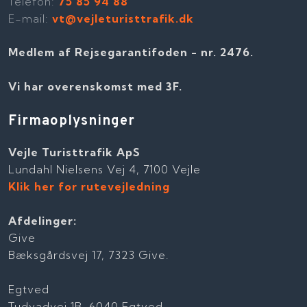
Telefon​:
75 85 94 88
E-mail:
vt@vejleturisttrafik.dk
Medlem af Rejsegarantifoden - nr. 2476​​.
Vi har overenskomst med 3F.
Firmaoplysninger
Vejle Turisttrafik ApS
Lundahl Nielsens Vej 4, 7100 Vejle
Klik her for rutevejledning
Afdelinger:
Give
Bæksgårdsvej 17, 7323 Give.
Egtved
Tudvadvej 1B, 6040 Egtved.