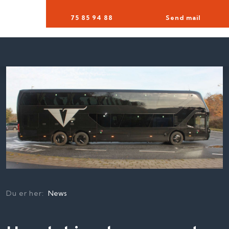
75 85 94 88​
Send mail
Du er her:
News