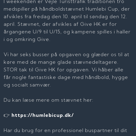
I weekenden er Vejle Turisttrafik traditionen tro
medspiller på håndboldstævnet Humlebi Cup, der
afvikles fra fredag den 10. april til søndag den 12.
april. Stævnet, der afvikles af Give HK er for
årgangene U/9 til U/15, og kampene spilles i haller
i og omkring Give.
Vi har seks busser på opgaven og glæder os til at
køre med de mange glade stævnedeltagere.
STOR tak til Give HK for opgaven. Vi håber alle
får nogle fantastiske dage med håndbold, hygge
og socialt samvær.
Du kan læse mere om stævnet her:
👉
https://humlebicup.dk/
Har du brug for en professionel buspartner til dit