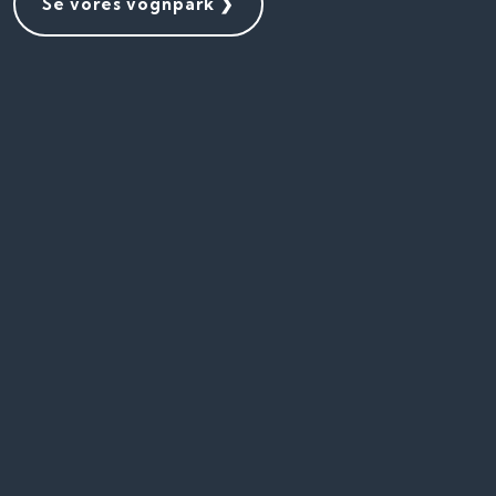
​Se vores vognpark ❯