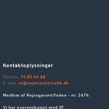
vores nye opgave med visitereret
minibuskørsel af elever til seks af Vejle
Kommunes skoler.
Læs hele
nyheden
Sidste tur til Karriereværkstedet
efter mere end 40 år
Kontaktoplysninger
31-07-2026
Telefon​:
75 85 94 88
E-mail:
vt@vejleturisttrafik.dk
Medlem af Rejsegarantifoden - nr. 2476​​.
Vi har overenskomst med 3F.