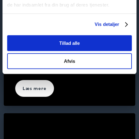
de har indsamlet fra din brug af deres tjenester.
Vis detaljer
Tillad alle
Firmakørsel
Afvis
Se vores vores tilbud indenfor firmakørsel.
Læs mere​