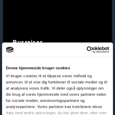
Busrejser
Nyd rejsen, vi klarer resten.
Denne hjemmeside bruger cookies
Læs mere​
Vi bruger cookies til at tilpasse vores indhold og
annoncer, til at vise dig funktioner til sociale medier og til
at analysere vores trafik. Vi deler også oplysninger om
din brug af vores hjemmeside med vores partnere inden
for sociale medier, annonceringspartnere og
analysepartnere. Vores partnere kan kombinere disse
data med andre oplysninger, du har givet dem, eller som