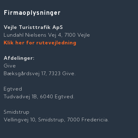
Firmaoplysninger
Tilbage i februar kunne Vejle Turisttrafik
Vejle Turisttrafik ApS
offentliggøre, at vi havde vundet tre ud af
Lundahl Nielsens Vej 4, 7100 Vejle
syv pakker i Vejle Kommunes udbud af
Klik her for rutevejledning
visiteret minibuskørsel. Desværre betød
udbuddet samtidig, at vi mistede vores
Afdelinger:
kørsel med mennesker, der arbejder på
Give
Vejle Kommunes beskæftigelsestilbud
Bæksgårdsvej 17, 7323 Give.
Karriereværkstedet.
Egtved
Læs hele
Tudvadvej 1B, 6040 Egtved.
nyheden
Smidstrup
Vellingvej 10, Smidstrup, 7000 Fredericia.