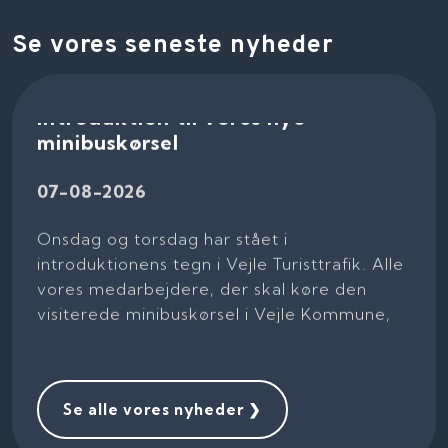
Se vores seneste nyheder​
Introduktion til vores nye
minibuskørsel
07-08-2026
Onsdag og torsdag har stået i
introduktionens tegn i Vejle Turisttrafik. Alle
vores medarbejdere, der skal køre den
visiterede minibuskørsel i Vejle Kommune,
har fået en grundig indførsel i vores nye el-
minibusser, ruter og har fået udleveret
arbejdstøj, nøgler osv., ligesom der har
været mulighed for at prøvekøre ruter og
Se alle vores nyheder ​❯
besøge skoler, så alt er klar til skolestart på
tirsdag den 11. august 2026.