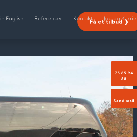
 in English
Referencer
Kontakt
Job og Karrie
Få et tilbud ❯
75 85 94
88​
Send mail