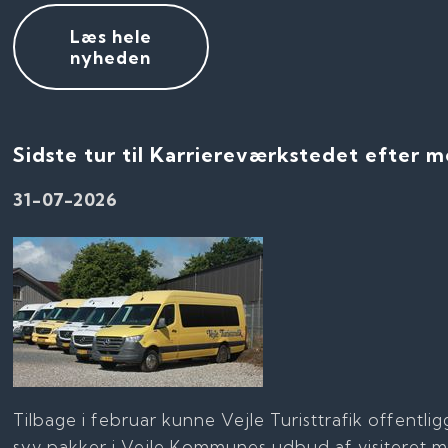
Læs hele
nyheden
Sidste tur til Karriereværkstedet efter 
31-07-2026
Tilbage i februar kunne Vejle Turisttrafik offentli
syv pakker i Vejle Kommunes udbud af visiteret 