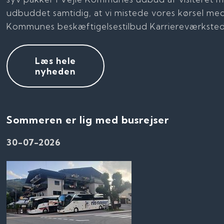
udbuddet samtidig, at vi mistede vores kørsel me
Kommunes beskæftigelsestilbud Karriereværksted
Læs hele
nyheden
​Sommeren er lig med busrejser
30-07-2026