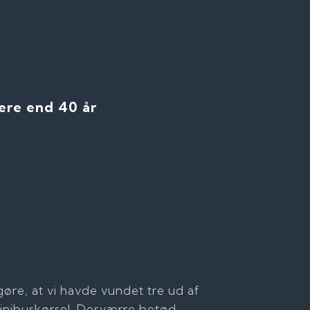
mere end 40 år
ggøre, at vi havde vundet tre ud af
minibuskørsel. Desværre betød