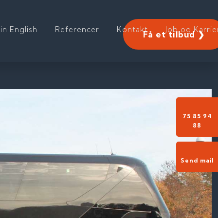
 in English
Referencer
Kontakt
Job og Karrie
Få et tilbud ❯
75 85 94
88​
Send mail