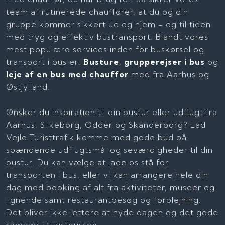
team af rutinerede chauffører, at du og din
gruppe kommer sikkert ud og hjem - og til tiden
med tryg og effektiv bustransport. Blandt vores
mest populære services inden for buskørsel og
transport i bus er:
Busture
,
grupperejser i bus
og
leje af en bus med chauffør
med fra Aarhus og
Østjylland.
​Ønsker du inspiration til din bustur eller udflugt fra
Aarhus, Silkeborg, Odder og Skanderborg? Lad
Vejle Turisttrafik komme med gode bud på
spændende udflugtsmål og seværdigheder til din
bustur. Du kan vælge at lade os stå for
transporten i bus, eller vi kan arrangere hele din
dag med booking af alt fra aktiviteter, museer og
lignende samt restaurantbesøg og forplejning.
Det bliver ikke lettere at nyde dagen og det gode
samvær i turistbussen.