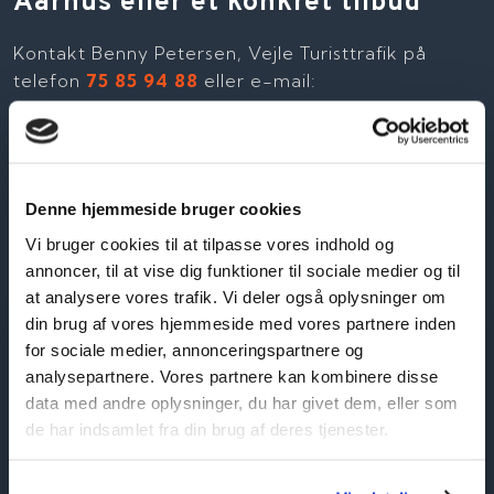
Aarhus eller et konkret tilbud
Kontakt Benny Petersen, Vejle Turisttrafik på
telefon
75 85 94 88
eller e-mail:
vt@vejleturisttrafik.dk
og få et tilbud på leje af
bus med chauffør, buskørsel med turistbusser fra
Aarhus, Odder, Silkeborg, Skanderborg eller
Østjylland.​ Vejle Turisttrafik bustransport, der
Denne hjemmeside bruger cookies
matcher dit behov.
Vi bruger cookies til at tilpasse vores indhold og
annoncer, til at vise dig funktioner til sociale medier og til
at analysere vores trafik. Vi deler også oplysninger om
din brug af vores hjemmeside med vores partnere inden
Få et tilbud
for sociale medier, annonceringspartnere og
analysepartnere. Vores partnere kan kombinere disse
Indtast dine ønsker til en tur og få et
data med andre oplysninger, du har givet dem, eller som
tilbud fra Vejle Turisttrafik. Du modtager
de har indsamlet fra din brug af deres tjenester.
en kvittering på mail, når din
forespørgsel er sendt.​