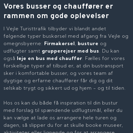
Vores busser og chauffører er
rammen om gode oplevelser
I Vejle Turisttrafik tilbyder vi blandt andet
følgende typer buskørsel med afgang fra Vejle og
omegnsbyerne:
Firmakørsel
,
busture
og
udflugter samt
grupperejser med bus
. Du kan
også
leje en bus med chauffør
. Fælles for vores
forskellige typer af tilbud er, at din bustransport
sker i komfortable busser, og vores team af
dygtige og erfarne chauffører får dig og dit
selskab trygt og sikkert ud og hjem - og til tiden.
Hos os kan du både få inspiration til din bustur
med forslag til spændende udflugtsmål, eller du
kan vælge at lade os arrangere hele turen og
dagen, så slipper du for at skulle booke museer,
aktiviteter eller lignende og for at arrangere