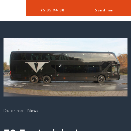
75 85 94 88​
Send mail
Du er her:
News