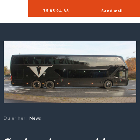
75 85 94 88​
Send mail
Du er her:
News