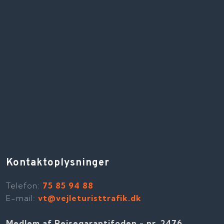
Kontaktoplysninger
Telefon​:
75 85 94 88
E-mail:
vt@vejleturisttrafik.dk
Medlem af Rejsegarantifoden - nr. 2476​​.