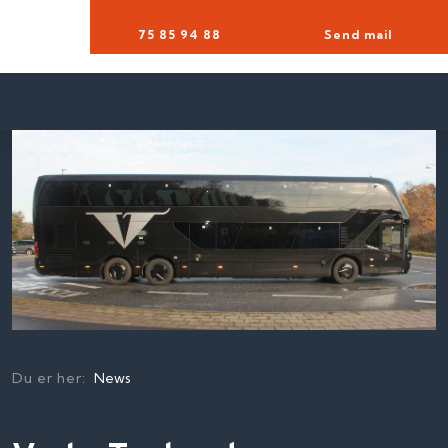
75 85 94 88​
Send mail
Du er her:
News