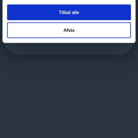
Tillad alle
Afvis
Du modtager en kvittering på mail, når
din forespørgsel er sendt.​