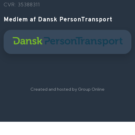
CVR: 35388311
Medlem af Dansk PersonTransport
Created and hosted by Group Online