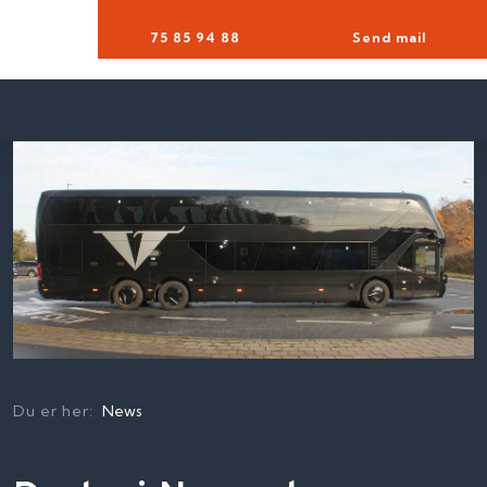
75 85 94 88​
Send mail
Du er her:
News