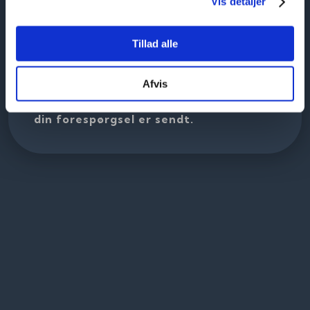
Vis detaljer
Tillad alle
Afvis
Du modtager en kvittering på mail, når
din forespørgsel er sendt.​