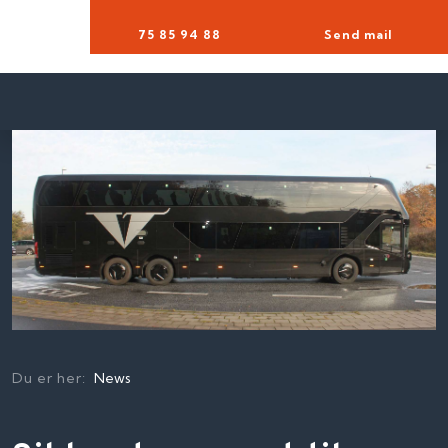
75 85 94 88​
Send mail
Du er her:
News