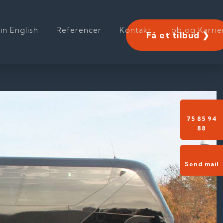
 in English
Referencer
Kontakt
Job og Karrie
Få et tilbud ❯
75 85 94
88​
Send mail