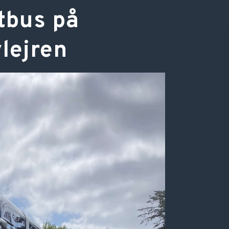
stbus på
vlejren