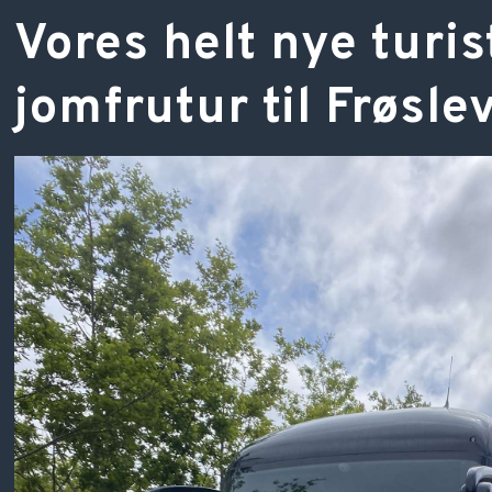
​Vores helt nye turi
jomfrutur til Frøsle