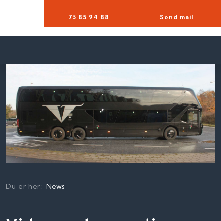
75 85 94 88​
Send mail
Du er her:
News