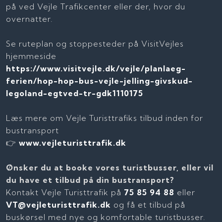
på ved Vejle Trafikcenter eller der, hvor du
overnatter.
Se ruteplan og stoppesteder på VisitVejles
hjemmeside
https://www.visitvejle.dk/vejle/planlaeg-
ferien/hop-hop-bus-vejle-jelling-givskud-
legoland-egtved-tr-gdk1110175
Læs mere om Vejle Turisttrafiks tilbud inden for
bustransport
👉
www.vejleturisttrafik.dk
Ønsker du at booke vores turistbusser, eller vil
du have et tilbud på din bustransport?
Kontakt Vejle Turisttrafik på
75 85 94 88
eller
VT@vejleturisttrafik.dk
og få et tilbud på
buskørsel med nye og komfortable turistbusser.