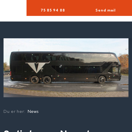
75 85 94 88​
Send mail
Du er her:
News