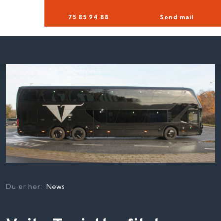
75 85 94 88​
Send mail
Du er her:
News