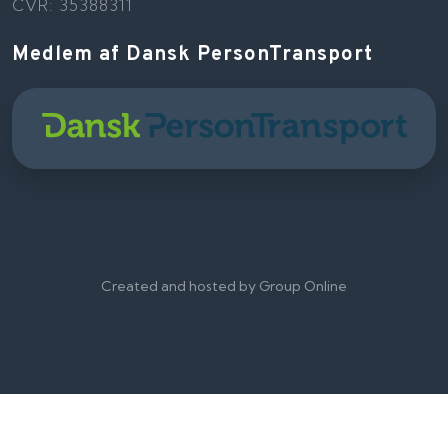
CVR: 35388311
Medlem af Dansk PersonTransport
Created and hosted by Group Online